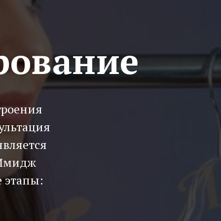
рование
троения
ультация
является
 Имидж
 этапы: