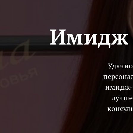
Имидж 
Удачно
персона
имидж-с
лучше
консул